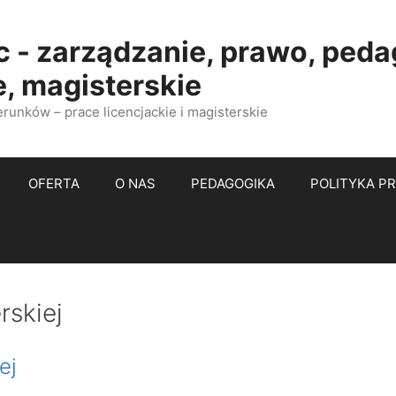
c - zarządzanie, prawo, peda
e, magisterskie
erunków – prace licencjackie i magisterskie
OFERTA
O NAS
PEDAGOGIKA
POLITYKA P
rskiej
ej