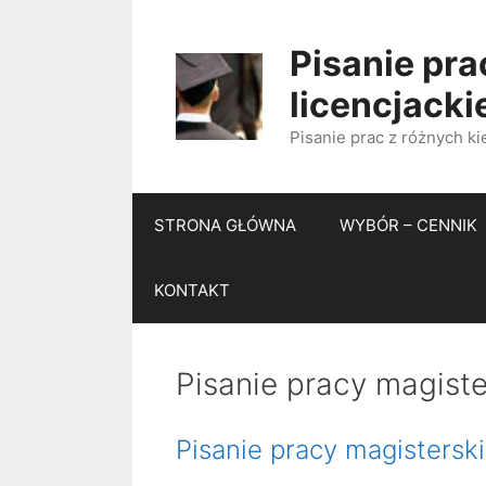
Przejdź
do
Pisanie pra
treści
licencjacki
Pisanie prac z różnych ki
STRONA GŁÓWNA
WYBÓR – CENNIK
KONTAKT
Pisanie pracy magiste
Pisanie pracy magisterski