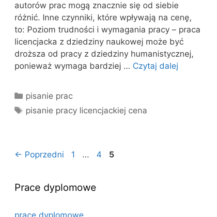
autorów prac mogą znacznie się od siebie
różnić. Inne czynniki, które wpływają na cenę,
to: Poziom trudności i wymagania pracy – praca
licencjacka z dziedziny naukowej może być
droższa od pracy z dziedziny humanistycznej,
ponieważ wymaga bardziej …
Czytaj dalej
Kategorie
pisanie prac
Tagi
pisanie pracy licencjackiej cena
Strona
Strona
Strona
←
Poprzedni
1
…
4
5
Prace dyplomowe
prace dyplomowe